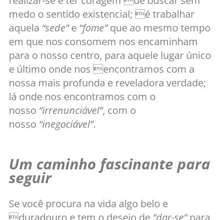
realizar-se é ter coragem de buscar sem
medo o sentido existencial; é trabalhar
aquela
“sede”
e
“fome”
que ao mesmo tempo
em que nos consomem nos encaminham
para o nosso centro, para aquele lugar único
e último onde nos encontramos com a
nossa mais profunda e reveladora verdade;
lá onde nos encontramos com o
nosso
“irrenunciável”
, com o
nosso
“inegociável”
.
Um caminho fascinante para
seguir
Se você procura na vida algo belo e
duradouro e tem o desejo de
“dar-se”
para