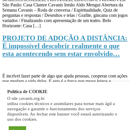
São Paulo: Casa Clamor Cavanis Irmão Aldo Mengui Abertura da
Semana Cavanis – Roda de conversa / Espiritualidade, Quiz de
perguntas e respostas / Desenhos e telas / Grafite, gincana com jogos
variados / Finalizando com apresentação de um teatro. Belo
Horizonte: Casa […]
PROJETO DE ADOÇÃO A DISTÂNCIA:
É impossível descobrir realmente o que
esta acontecendo sem estar envolvido…
É incrível fazer parte de algo que ajuda pessoas, cooperar com ações
que mudam a vida delas. E esta é a força que move leigos e
religiosos Cavanis que na condição de voluntários organizam o
Política de COOKIE
PROJETO ENTRA NA ALEGRIA DA MISSÃO CAVANIS,
projeto este que garante a possibilidade de mais de 300 crianças
O site cavanis.org.br
africanas a […]
utiliza cookies técnicos e assimilares para tornar mais ágil a
navegação e garantir o funcionamento dos serviços
Seja missão. Encontre-se e viva!
disponíveis. Ao fechar este banner você estará autorizando o
uso dos cookies.