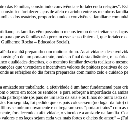
tro das Famílias, construindo convivência e fortalecendo relações”. Es
 construir e fortalecer laços de afeto e carinho entre os membros familia
amílias dos usuários, proporcionando a convivência familiar e comunitár
cotidiano, as famílias vêm possuindo menos tempo de estreitar seus laço
vo para que as famílias não percam esse senso fraternal, que fortalece o
uiz Guilherme Rocha – Educador Social).
é da manhã preparado com muito carinho. As atividades desenvolvidas 
 construção de um porta-retrato, onde ao final desta dinâmica, o usuári
cinco qualidades descritas, e o membro familiar deveria realizar o mesm
m canções que vivenciam e incentivam valores de práticas positivas de co
nde as refeições do dia foram preparadas com muito zelo e cuidado pel
 amizade ser trabalhado, a afetividade é um fator fundamental para cria
om o outro em todos os sentidos, e para reforçar a importância da amizad
ada participante (os pais de um lado da sala e os filhos do outro lado d
ção. Em seguida, foi pedido que os pais colocassem (no lugar da foto) 
s filhos se uniram novamente e entregaram seus “porta-retratos” com as 
ente, fortalecendo a afetividade, o vínculo e a amizade na família. C
 valores e os laços sejam cada vez mais fortes e cheios de amor.” – (Fa