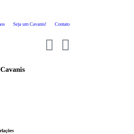
mos
Seja um Cavanis!
Contato
 Cavanis
elações