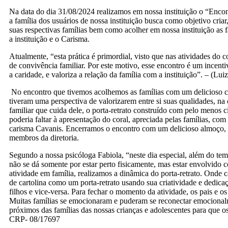
Na data do dia 31/08/2024 realizamos em nossa instituição o “Encon
a família dos usuários de nossa instituição busca como objetivo criar,
suas respectivas famílias bem como acolher em nossa instituição as f
a instituição e o Carisma.
Atualmente, “esta prática é primordial, visto que nas atividades do 
de convivência familiar. Por este motivo, esse encontro é um incenti
a caridade, e valoriza a relação da família com a instituição”. – (L
No encontro que tivemos acolhemos as famílias com um delicioso caf
tiveram uma perspectiva de valorizarem entre si suas qualidades, na
familiar que cuida dele, o porta-retrato construído com pelo menos 
poderia faltar à apresentação do coral, apreciada pelas famílias, co
carisma Cavanis. Encerramos o encontro com um delicioso almoço, o
membros da diretoria.
Segundo a nossa psicóloga Fabiola, “neste dia especial, além do tema
não se dá somente por estar perto fisicamente, mas estar envolvido c
atividade em família, realizamos a dinâmica do porta-retrato. Onde c
de cartolina como um porta-retrato usando sua criatividade e dedica
filhos e vice-versa. Para fechar o momento da atividade, os pais e o
Muitas famílias se emocionaram e puderam se reconectar emocionalm
próximos das famílias das nossas crianças e adolescentes para que os
CRP- 08/17697