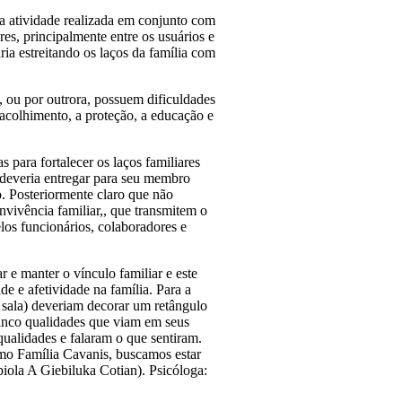
ta atividade realizada em conjunto com
res, principalmente entre os usuários e
ia estreitando os laços da família com
s, ou por outrora, possuem dificuldades
 acolhimento, a proteção, a educação e
para fortalecer os laços familiares
o deveria entregar para seu membro
o. Posteriormente claro que não
nvivência familiar,, que transmitem o
os funcionários, colaboradores e
r e manter o vínculo familiar e este
e e afetividade na família. Para a
a sala) deveriam decorar um retângulo
cinco qualidades que viam em seus
qualidades e falaram o que sentiram.
omo Família Cavanis, buscamos estar
biola A Giebiluka Cotian). Psicóloga: