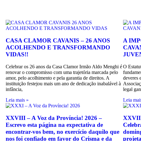
CASA CLAMOR CAVANIS – 26 ANOS
A IM
ACOLHENDO E TRANSFORMANDO
CAVA
VIDAS!!
JUVE
Celebrar os 26 anos da Casa Clamor Irmão Aldo Menghi é
O Estatu
renovar o compromisso com uma trajetória marcada pelo
fundament
amor, pelo acolhimento e pela garantia de direitos. A
deveres 
instituição festejou mais um ano de dedicação inabalável à
Associaç
infância,
legal ga
Leia mais »
Leia mai
XXVIII – A Voz da Província! 2026 –
XXVII 
Escrevo esta página na expectativa de
Celebr
encontrar-vos bem, no exercício daquilo que
doming
nos foi confiado em favor do Crisma e da
projet