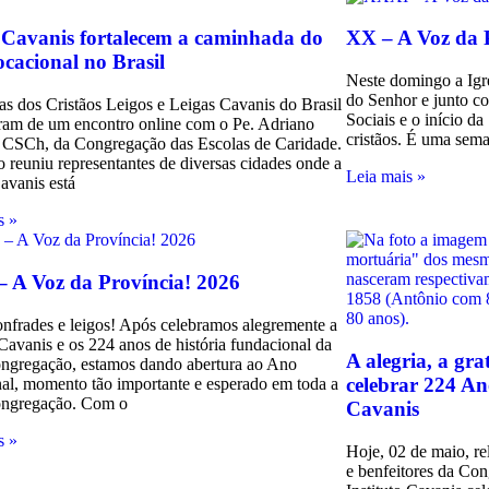
 Cavanis fortalecem a caminhada do
XX – A Voz da 
cacional no Brasil
Neste domingo a Igre
do Senhor e junto c
as dos Cristãos Leigos e Leigas Cavanis do Brasil
Sociais e o início d
aram de um encontro online com o Pe. Adriano
cristãos. É uma sema
 CSCh, da Congregação das Escolas de Caridade.
o reuniu representantes de diversas cidades onde a
Leia mais »
avanis está
s »
– A Voz da Província! 2026
nfrades e leigos! Após celebramos alegremente a
avanis e os 224 anos de história fundacional da
A alegria, a gra
ngregação, estamos dando abertura ao Ano
celebrar 224 An
al, momento tão importante e esperado em toda a
ongregação. Com o
Cavanis
s »
Hoje, 02 de maio, re
e benfeitores da Co