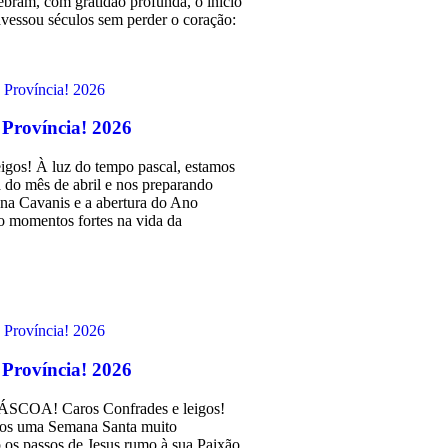
lebram, com gratidão profunda, o início
vessou séculos sem perder o coração:
 Província! 2026
igos! À luz do tempo pascal, estamos
 do mês de abril e nos preparando
ana Cavanis e a abertura do Ano
o momentos fortes na vida da
 Província! 2026
COA! Caros Confrades e leigos!
mos uma Semana Santa muito
 os passos de Jesus rumo à sua Paixão