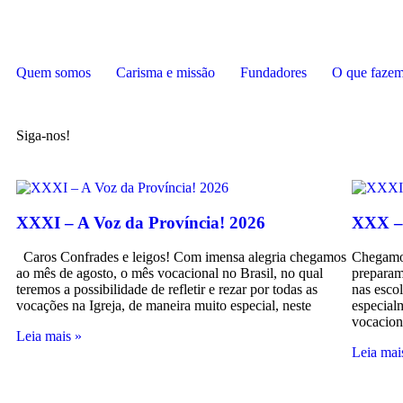
Quem somos
Carisma e missão
Fundadores
O que faze
Siga-nos!
XXXI – A Voz da Província! 2026
XXX – 
Caros Confrades e leigos! Com imensa alegria chegamos
Chegamos
ao mês de agosto, o mês vocacional no Brasil, no qual
preparam
teremos a possibilidade de refletir e rezar por todas as
nas escol
vocações na Igreja, de maneira muito especial, neste
especial
vocacion
Leia mais »
Leia mai