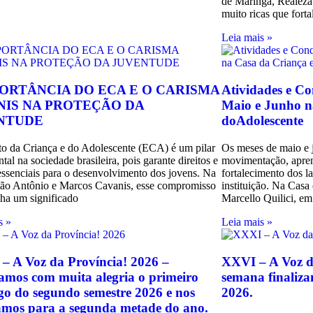
de Maringá, Realeza 
muito ricas que fort
Leia mais »
PORTÂNCIA DO ECA E O CARISMA
Atividades e C
NIS NA PROTEÇÃO DA
Maio e Junho n
NTUDE
doAdolescente
to da Criança e do Adolescente (ECA) é um pilar
Os meses de maio e 
al na sociedade brasileira, pois garante direitos e
movimentação, apren
essenciais para o desenvolvimento dos jovens. Na
fortalecimento dos l
ão Antônio e Marcos Cavanis, esse compromisso
instituição. Na Casa
nha um significado
Marcello Quilici, em
s »
Leia mais »
– A Voz da Província! 2026 –
XXVI – A Voz d
amos com muita alegria o primeiro
semana finaliza
o do segundo semestre 2026 e nos
2026.
amos para a segunda metade do ano.