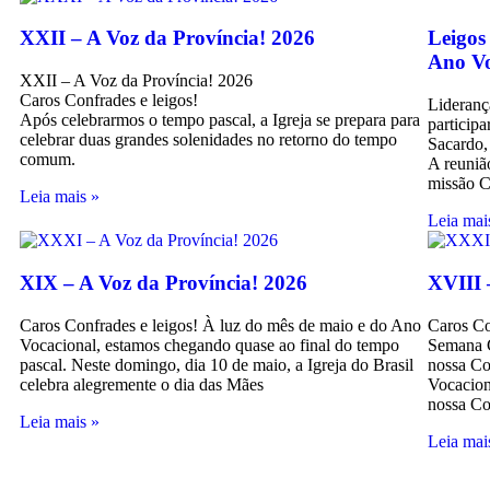
XXII – A Voz da Província! 2026
Leigos
Ano Vo
XXII – A Voz da Província! 2026
Caros Confrades e leigos!
Lideranç
Após celebrarmos o tempo pascal, a Igreja se prepara para
particip
celebrar duas grandes solenidades no retorno do tempo
Sacardo,
comum.
A reuniã
missão C
Leia mais »
Leia mai
XIX – A Voz da Província! 2026
XVIII 
Caros Confrades e leigos! À luz do mês de maio e do Ano
Caros Co
Vocacional, estamos chegando quase ao final do tempo
Semana C
pascal. Neste domingo, dia 10 de maio, a Igreja do Brasil
nossa Co
celebra alegremente o dia das Mães
Vocacion
nossa C
Leia mais »
Leia mai