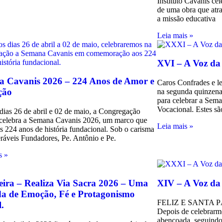
Instituto Cavanis ce
de uma obra que atra
a missão educativa
Leia mais »
XVI – A Voz da
 Cavanis 2026 – 224 Anos de Amor e
Caros Confrades e le
ção
na segunda quinzena
para celebrar a Sem
Vocacional. Estes sã
 dias 26 de abril e 02 de maio, a Congregação
celebra a Semana Cavanis 2026, um marco que
Leia mais »
os 224 anos de história fundacional. Sob o carisma
ráveis Fundadores, Pe. Antônio e Pe.
s »
eira – Realiza Via Sacra 2026 – Uma
XIV – A Voz da
a de Emoção, Fé e Protagonismo
FELIZ E SANTA PÁS
l.
Depois de celebrar
abençoada, seguindo