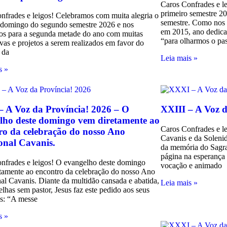
Caros Confrades e l
primeiro semestre 2
nfrades e leigos! Celebramos com muita alegria o
semestre. Como nos 
 domingo do segundo semestre 2026 e nos
em 2015, ano dedica
os para a segunda metade do ano com muitas
“para olharmos o pa
ivas e projetos a serem realizados em favor do
 da
Leia mais »
s »
 A Voz da Província! 2026 – O
XXIII – A Voz d
lho deste domingo vem diretamente ao
Caros Confrades e l
ro da celebração do nosso Ano
Cavanis e da Soleni
onal Cavanis.
da memória do Sagra
página na esperança 
nfrades e leigos! O evangelho deste domingo
vocação e animado
tamente ao encontro da celebração do nosso Ano
al Cavanis. Diante da multidão cansada e abatida,
Leia mais »
lhas sem pastor, Jesus faz este pedido aos seus
os: “A messe
s »