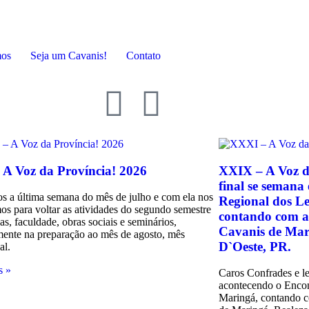
mos
Seja um Cavanis!
Contato
A Voz da Província! 2026
XXIX – A Voz da
final se semana
 a última semana do mês de julho e com ela nos
Regional dos L
os para voltar as atividades do segundo semestre
contando com a 
as, faculdade, obras sociais e seminários,
Cavanis de Mari
mente na preparação ao mês de agosto, mês
D`Oeste, PR.
al.
s »
Caros Confrades e le
acontecendo o Encon
Maringá, contando c