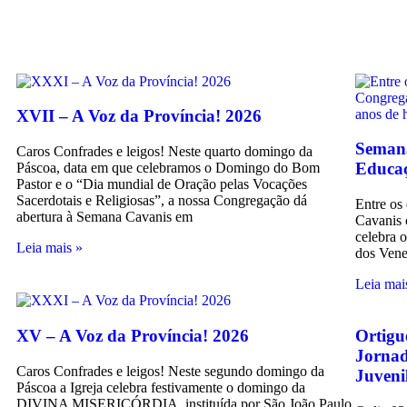
XVII – A Voz da Província! 2026
Semana
Caros Confrades e leigos! Neste quarto domingo da
Educa
Páscoa, data em que celebramos o Domingo do Bom
Pastor e o “Dia mundial de Oração pelas Vocações
Sacerdotais e Religiosas”, a nossa Congregação dá
Entre os
abertura à Semana Cavanis em
Cavanis 
celebra 
Leia mais »
dos Vene
Leia mai
XV – A Voz da Província! 2026
Ortigu
Jornad
Caros Confrades e leigos! Neste segundo domingo da
Juveni
Páscoa a Igreja celebra festivamente o domingo da
DIVINA MISERICÓRDIA, instituída por São João Paulo