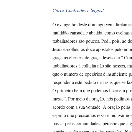
Caros Confrades e leigos!
O evangelho deste domingo vem diretamen
multidão cansada e abatida, como ovelhas s
trabalhadores são poucos. Pedi, pois, ao d
Jesus escolheu os doze apóstolos pelo nom
graça recebestes, de graça deveis dar.” Co
trabalhadores à colheita não são nossos, m
que o número de operários é insuficiente 
responder a este pedido de Jesus que se f
O primeiro bem que podemos fazer em prol 
messe”. Por meio da oração, nós pedimos 
acordo com a sua vontade. A oração pelas 
espírito que precisamos rezar e motivar n
passar pelas comunidades, percebo que a g
o círio e estão rezando pelas vocações. N