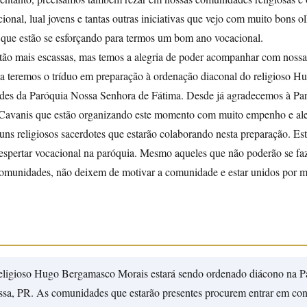
acional, lual jovens e tantas outras iniciativas que vejo com muito bons o
s que estão se esforçando para termos um bom ano vocacional.
tão mais escassas, mas temos a alegria de poder acompanhar com nossa
a teremos o tríduo em preparação à ordenação diaconal do religioso H
es da Paróquia Nossa Senhora de Fátima. Desde já agradecemos à Par
Cavanis que estão organizando este momento com muito empenho e ale
ns religiosos sacerdotes que estarão colaborando nesta preparação. Es
despertar vocacional na paróquia. Mesmo aqueles que não poderão se faz
omunidades, não deixem de motivar a comunidade e estar unidos por m
 religioso Hugo Bergamasco Morais estará sendo ordenado diácono na P
sa, PR. As comunidades que estarão presentes procurem entrar em con