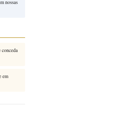
em nossas
e conceda
e em