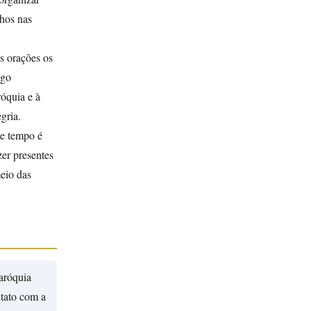
lhos nas
s orações os
ugo
óquia e à
gria.
te tempo é
er presentes
eio das
aróquia
tato com a