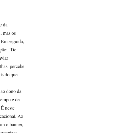
e da
e, mas os
. Em seguida,
ação: “De
nviar
lhas, percebe
ais do que
r ao dono da
 tempo e de
 É neste
ocacional. Ao
am o banner,
organizar