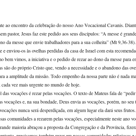
te ao encontro da celebração do nosso Ano Vocacional Cavanis. Diant
em pastor, Jesus faz este pedido aos seus discípulos: “A messe é grand
ono da messe que envie trabalhadores para a sua colheita” (Mt 9,36-38)
e e enviou-os às ovelhas perdidas da casa de Israel com esta recomend
mo bem vimos, a iniciativa e o pedido de rezar ao dono da messe para e
as são do próprio Cristo que, vendo a necessidade e o abandono das ove
para a amplitude da missão. Todo empenho da nossa parte não é nada m
az cada vez mais urgente no mundo de hoje.
das vocações é rezar pelas vocações. O texto de Mateus fala de “pedi
as vocações e, na sua bondade, Deus envia as vocações, porém, no seu
vocações nunca será desperdiçada, em algum lugar ela dará seus frutos.
ossas comunidades a rezarem pelas vocações, especialmente neste ano v
rande maioria abraçou a proposta da Congregação e da Província, fizer
o entanto, precisamos também rezar em nossas comunidades religiosas e 