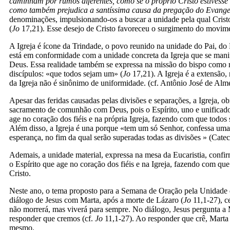
caminham por rumos diferentes, como se o próprio Cristo estivesse 
como também prejudica a santíssima causa da pregação do Evangel
denominações, impulsionando-os a buscar a unidade pela qual Crist
(
Jo
17,21). Esse desejo de Cristo favoreceu o surgimento do movim
A Igreja é ícone da Trindade, o povo reunido na unidade do Pai, do F
está em conformidade com a unidade concreta da Igreja que se manifes
Deus. Essa realidade também se expressa na missão do bispo como mi
discípulos: «que todos sejam um» (
Jo
17,21). A Igreja é a extensão,
da Igreja não é sinônimo de uniformidade. (cf. Antônio José de Alm
Apesar das feridas causadas pelas divisões e separações, a Igreja, o
sacramento de comunhão com Deus, pois o Espírito, uno e unificador,
age no coração dos fiéis e na própria Igreja, fazendo com que tod
Além disso, a Igreja é una porque «tem um só Senhor, confessa uma 
esperança, no fim da qual serão superadas todas as divisões » (Catec
Ademais, a unidade material, expressa na mesa da Eucaristia, confirm
o Espírito que age no coração dos fiéis e na Igreja, fazendo com 
Cristo.
Neste ano, o tema proposto para a Semana de Oração pela Unidade d
diálogo de Jesus com Marta, após a morte de Lázaro (
Jo
11,1-27), ce
não morrerá, mas viverá para sempre. No diálogo, Jesus pergunta a
responder que cremos (cf.
Jo
11,1-27). Ao responder que crê, Marta 
mesmo.