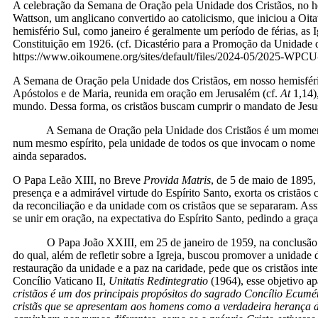
A celebração da Semana de Oração pela Unidade dos Cristãos, no hem
Wattson, um anglicano convertido ao catolicismo, que iniciou a Oit
hemisfério Sul, como janeiro é geralmente um período de férias, as
Constituição em 1926. (cf. Dicastério para a Promoção da Unidade 
https://www.oikoumene.org/sites/default/files/2024-05/2025-WPCU
A Semana de Oração pela Unidade dos Cristãos, em nosso hemisféri
Apóstolos e de Maria, reunida em oração em Jerusalém (cf.
At
1,14),
mundo. Dessa forma, os cristãos buscam cumprir o mandato de Jesus:
A Semana de Oração pela Unidade dos Cristãos é um momento espe
num mesmo espírito, pela unidade de todos os que invocam o nome de
ainda separados.
O Papa Leão XIII, no Breve
Provida Matris
, de 5 de maio de 1895,
presença e a admirável virtude do Espírito Santo, exorta os cristão
da reconciliação e da unidade com os cristãos que se separaram. As
se unir em oração, na expectativa do Espírito Santo, pedindo a graça
O Papa João XXIII, em 25 de janeiro de 1959, na conclusão da S
do qual, além de refletir sobre a Igreja, buscou promover a unidade 
restauração da unidade e a paz na caridade, pede que os cristãos i
Concílio Vaticano II,
Unitatis Redintegratio
(1964), esse objetivo ap
cristãos é um dos principais propósitos do sagrado Concílio Ecumé
cristãs que se apresentam aos homens como a verdadeira herança de