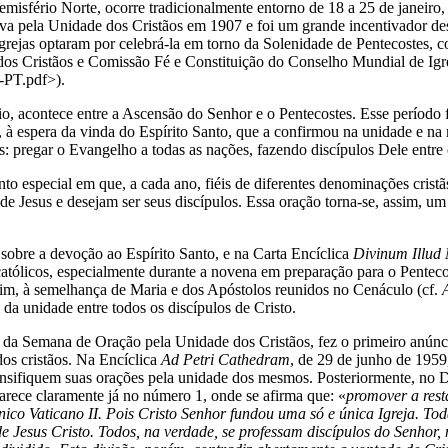
isfério Norte, ocorre tradicionalmente entorno de 18 a 25 de janeiro,
ava pela Unidade dos Cristãos em 1907 e foi um grande incentivador d
 Igrejas optaram por celebrá-la em torno da Solenidade de Pentecostes
dos Cristãos e Comissão Fé e Constituição do Conselho Mundial de Ig
-PT.pdf>).
o, acontece entre a Ascensão do Senhor e o Pentecostes. Esse períod
 à espera da vinda do Espírito Santo, que a confirmou na unidade e na 
 pregar o Evangelho a todas as nações, fazendo discípulos Dele entre 
cial em que, a cada ano, fiéis de diferentes denominações cristãs 
 Jesus e desejam ser seus discípulos. Essa oração torna-se, assim, um 
 sobre a devoção ao Espírito Santo, e na Carta Encíclica
Divinum Illud
s católicos, especialmente durante a novena em preparação para o Pente
sim, à semelhança de Maria e dos Apóstolos reunidos no Cenáculo (cf.
 da unidade entre todos os discípulos de Cristo.
emana de Oração pela Unidade dos Cristãos, fez o primeiro anúncio
dos cristãos. Na Encíclica
Ad Petri Cathedram
, de 29 de junho de 1959
ntensifiquem suas orações pela unidade dos mesmos. Posteriormente, n
arece claramente já no número 1, onde se afirma que: «
promover a rest
nico Vaticano II. Pois Cristo Senhor fundou uma só e única Igreja. 
 Jesus Cristo. Todos, na verdade, se professam discípulos do Senhor, 