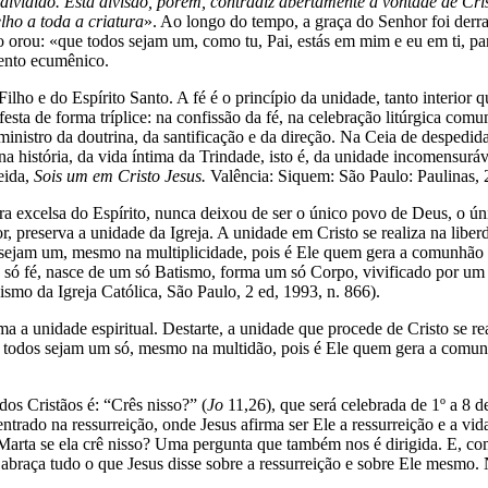
dividido. Esta divisão, porém, contradiz abertamente a vontade de Cri
ho a toda a criatura
». Ao longo do tempo, a graça do Senhor foi derra
o orou: «que todos sejam um, como tu, Pai, estás em mim e eu em ti, p
ento ecumênico.
ilho e do Espírito Santo. A fé é o princípio da unidade, tanto interior
ta de forma tríplice: na confissão da fé, na celebração litúrgica comu
nistro da doutrina, da santificação e da direção. Na Ceia de despedida
 na história, da vida íntima da Trindade, isto é, da unidade incomensuráv
eida,
Sois um em Cristo Jesus.
Valência: Siquem: São Paulo: Paulinas, 
bra excelsa do Espírito, nunca deixou de ser o único povo de Deus, o ú
 preserva a unidade da Igreja. A unidade em Cristo se realiza na liberd
os sejam um, mesmo na multiplicidade, pois é Ele quem gera a comunhão
só fé, nasce de um só Batismo, forma um só Corpo, vivificado por um 
ismo da Igreja Católica, São Paulo, 2 ed, 1993, n. 866).
a a unidade espiritual. Destarte, a unidade que procede de Cristo se rea
que todos sejam um só, mesmo na multidão, pois é Ele quem gera a com
os Cristãos é: “Crês nisso?” (
Jo
11,26), que será celebrada de 1º a 8 
ntrado na ressurreição, onde Jesus afirma ser Ele a ressurreição e a vida
 Marta se ela crê nisso? Uma pergunta que também nos é dirigida. E, 
abraça tudo o que Jesus disse sobre a ressurreição e sobre Ele mesmo.