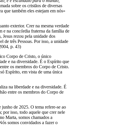
sto, e é escândalo para o mundo,
mada sobre os cristãos de diversas
ara que também eles estejam em nós»
 quanto exterior. Crer na mesma verdade
m e na concórdia fraterna da família de
, Jesus rezou pela unidade dos
el de três Pessoas. Por isso, a unidade
2004, p. 43)
nico Corpo de Cristo, o único
ade e na diversidade. É o Espírito que
 entre os membros do Corpo de Cristo.
só Espírito, em vista de uma única
liza na liberdade e na diversidade. É
unhão entre os membros do Corpo de
de junho de 2025. O tema refere-se ao
; por isso, todo aquele que crer nele
como Marta, somos chamados a
 Nós somos convidados a fazer o