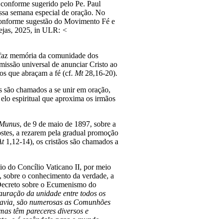
 conforme sugerido pelo Pe. Paul
essa semana especial de oração. No
, conforme sugestão do Movimento Fé e
rejas, 2025, in ULR:
<
o faz memória da comunidade dos
missão universal de anunciar Cristo ao
os que abraçam a fé (cf.
Mt
28,16-20).
são chamados a se unir em oração,
elo espiritual que aproxima os irmãos
 Munus
, de 9 de maio de 1897, sobre a
costes, a rezarem pela gradual promoção
At
1,12-14), os cristãos são chamados a
 do Concílio Vaticano II, por meio
, sobre o conhecimento da verdade, a
o Decreto sobre o Ecumenismo do
auração da unidade entre todos os
Todavia, são numerosas as Comunhões
mas têm pareceres diversos e