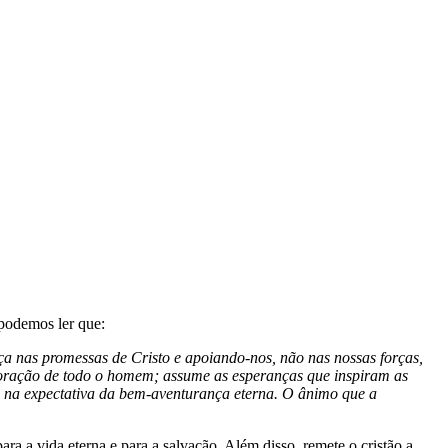
 podemos ler que:
nça nas promessas de Cristo e apoiando-nos, não nas nossas forças,
coração de todo o homem; assume as esperanças que inspiram as
ão na expectativa da bem-aventurança eterna. O ânimo que a
a a vida eterna e para a salvação. Além disso, remete o cristão a