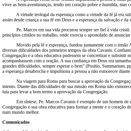
viver as bem-aventuranças, tendo um coração pobre e humilda, mas co
A virtude teologal da esperança como a virtude da fé já era substa
assim desde criança a sua fé em Deus e a esperança da salvação e da 
Pe. Marcos em sua vida procurou sempre ser fiel à vida cristã. Qu
princípios cristãos no trabalho, onde exercia o apostolado de anuncia
Movido pela fé e esperança, fundou juntamente com o irmão Antôn
diversas dificuldades dos primeiros tempos da obra Cavanis. Confiando
Congregação e a obra educativa pudessem se concretizar e subsistir no
acompanhassem com a oração. A sua confiança em Deus era tamanha qu
grandes dificuldades, sempre esperar o bem” (Positio, Summarium, 
a esperança desabrocha e impulsiona a pessoa a não esmorecer diante 
Na viagem para Roma para buscar a aprovação da Congregação, movi
intento. Diante das dificuldades de sua missão em Roma não esmorece
luta para levar a bom termo a aprovação da Congregação.
Em síntese, Pe. Marcos Cavanis é exemplo de um homem de esperança
Congregação e sua obra educativa para formar a mente e o coração de
num mundo melhor.
Comunicados