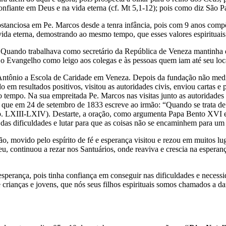
nfiante em Deus e na vida eterna (cf. Mt 5,1-12); pois como diz São 
nciosa em Pe. Marcos desde a tenra infância, pois com 9 anos compôs
vida eterna, demostrando ao mesmo tempo, que esses valores espirituai
ando trabalhava como secretário da República de Veneza mantinha dis
r o Evangelho como leigo aos colegas e às pessoas quem iam até seu loca
io a Escola de Caridade em Veneza. Depois da fundação não mediu 
 em resultados positivos, visitou as autoridades civis, enviou cartas e
 tempo. Na sua empreitada Pe. Marcos nas visitas junto as autoridades c
e em 24 de setembro de 1833 escreve ao irmão: “Quando se trata de ob
pp. LXIII-LXIV). Destarte, a oração, como argumenta Papa Bento XVI
das dificuldades e lutar para que as coisas não se encaminhem para um 
do pelo espírito de fé e esperança visitou e rezou em muitos lugare
u, continuou a rezar nos Santuários, onde reaviva e crescia na espera
, pois tinha confiança em conseguir nas dificuldades e necessidade
 crianças e jovens, que nós seus filhos espirituais somos chamados a 