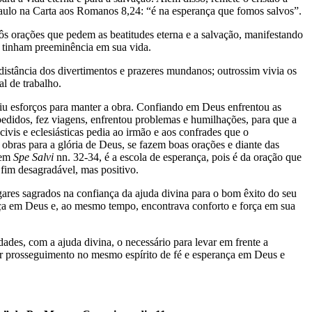
Paulo na Carta aos Romanos 8,24: “é na esperança que fomos salvos”.
 orações que pedem as beatitudes eterna e a salvação, manifestando
s tinham preeminência em sua vida.
tância dos divertimentos e prazeres mundanos; outrossim vivia os
l de trabalho.
esforços para manter a obra. Confiando em Deus enfrentou as
 pedidos, fez viagens, enfrentou problemas e humilhações, para que a
ivis e eclesiásticas pedia ao irmão e aos confrades que o
ras para a glória de Deus, se fazem boas orações e diante das
 em
Spe Salvi
nn. 32-34, é a escola de esperança, pois é da oração que
fim desagradável, mas positivo.
s sagrados na confiança da ajuda divina para o bom êxito do seu
nça em Deus e, ao mesmo tempo, encontrava conforto e força em sua
s, com a ajuda divina, o necessário para levar em frente a
dar prosseguimento no mesmo espírito de fé e esperança em Deus e