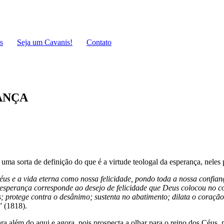
s
Seja um Cavanis!
Contato
ANÇA
ma sorta de definição do que é a virtude teologal da esperança, neles
éus e a vida eterna como nossa felicidade, pondo toda a nossa confia
 esperança corresponde ao desejo de felicidade que Deus colocou no 
s; protege contra o desânimo; sustenta no abatimento; dilata o coraç
” (1818).
ém do aqui e agora, pois prospecta a olhar para o reino dos Céus, par