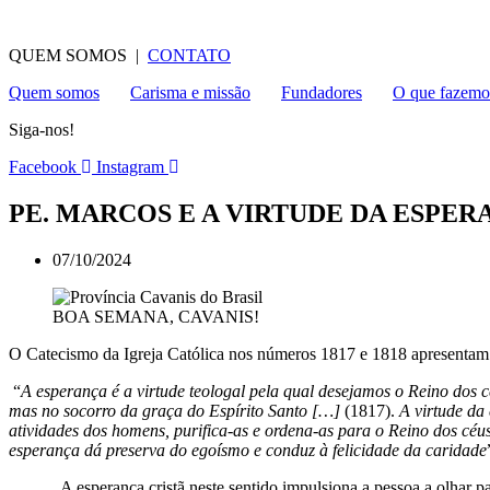
QUEM SOMOS |
CONTATO
Quem somos
Carisma e missão
Fundadores
O que fazemo
Siga-nos!
Facebook
Instagram
PE. MARCOS E A VIRTUDE DA ESPER
07/10/2024
BOA SEMANA, CAVANIS!
O Catecismo da Igreja Católica nos números 1817 e 1818 apresentam u
“
A esperança é a virtude teologal pela qual desejamos o Reino dos c
mas no socorro da graça do Espírito Santo […]
(1817).
A
virtude da
atividades dos homens, purifica-as e ordena-as para o Reino dos céu
esperança dá preserva do egoísmo e conduz à felicidade da caridade
A esperança cristã neste sentido impulsiona a pessoa a olhar para al