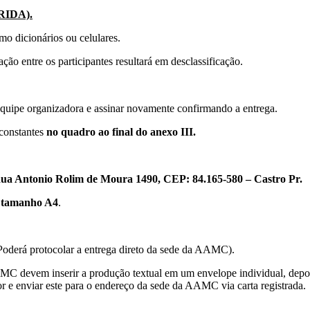
IDA).
mo dicionários ou celulares.
ão entre os participantes resultará em desclassificação.
à equipe organizadora e assinar novamente confirmando a entrega.
 constantes
no quadro ao final do anexo III.
ua Antonio Rolim de Moura 1490, CEP: 84.165-580 – Castro Pr.
e tamanho A4
.
(Poderá protocolar a entrega direto da sede da AAMC).
MC devem inserir a produção textual em um envelope individual, depoi
or e enviar este para o endereço da sede da AAMC via carta registrada.