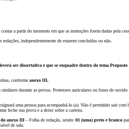
a contar a partir do momento em que as instruções forem dadas pela co
as redações, independentemente de estarem concluídas ou não.
deverá ser dissertativa e que se enquadre dentro do tema Propost
linhas, conforme
anexo III.
 similares durante as provas. Protetores auriculares ou fones de ouvido
designará uma pessoa para acompanhá-lo (a). Não é permitido sair com 
tar feche sua prova e a deixe sobre a carteira.
 do anexo III
– Folha de redação, sendo:
01 (uma) preto e branco
par
sável de sala.