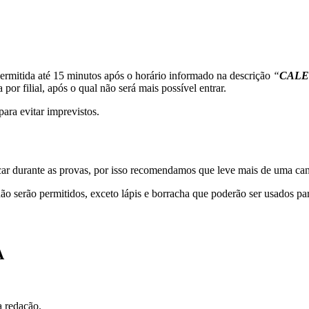
ermitida até 15 minutos após o horário informado na descrição
“
CALE
 por filial, após o qual não será mais possível entrar.
ra evitar imprevistos.
ar durante as provas, por isso recomendamos que leve mais de uma can
 não serão permitidos, exceto lápis e borracha que poderão ser usados pa
A
a redação.