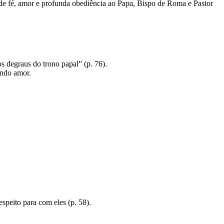
de fé, amor e profunda obediência ao Papa, Bispo de Roma e Pastor
 degraus do trono papal” (p. 76).
undo amor.
speito para com eles (p. 58).