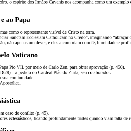
Pedro, o espírito dos Irmãos Cavanis nos acompanha como um exemplo 
 e ao Papa
 como o representante visível de Cristo na terra.
nciar Sanctam Ecclesiam Catholicam no Credo”, imaginando “abraçar os
ção, não apenas um dever, e eles a cumpriam com fé, humildade e prof
pelo Vaticano
apa Pio VII, por meio de Carlo Zen, para obter aprovação (p. 450).
1828) – a pedido do Cardeal Plácido Zurla, seu colaborador.
 sua continuidade.
Apostólica.
iástica
em caso de conflito (p. 45).
res eclesiásticos, ficando profundamente tristes quando viam falta de re
ífices