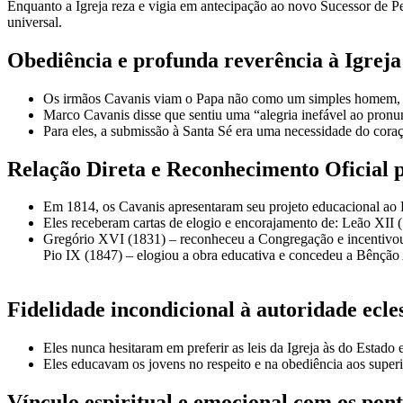
Enquanto a Igreja reza e vigia em antecipação ao novo Sucessor de 
universal.
Obediência e profunda reverência à Igreja
Os irmãos Cavanis viam o Papa não como um simples homem, mas
Marco Cavanis disse que sentiu uma “alegria inefável ao pronu
Para eles, a submissão à Santa Sé era uma necessidade do cora
Relação Direta e Reconhecimento Oficial 
Em 1814, os Cavanis apresentaram seu projeto educacional ao P
Eles receberam cartas de elogio e encorajamento de: Leão XII (
Gregório XVI (1831) – reconheceu a Congregação e incentivou
Pio IX (1847) – elogiou a obra educativa e concedeu a Bênção 
Fidelidade incondicional à autoridade ecles
Eles nunca hesitaram em preferir as leis da Igreja às do Estado 
Eles educavam os jovens no respeito e na obediência aos superio
Vínculo espiritual e emocional com os pont