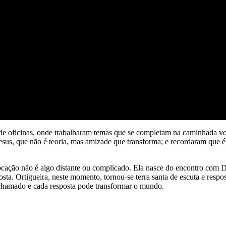
m de oficinas, onde trabalharam temas que se completam na caminhada 
esus, que não é teoria, mas amizade que transforma; e recordaram que 
vocação não é algo distante ou complicado. Ela nasce do encontro com De
a. Ortigueira, neste momento, tornou-se terra santa de escuta e respo
 chamado e cada resposta pode transformar o mundo.