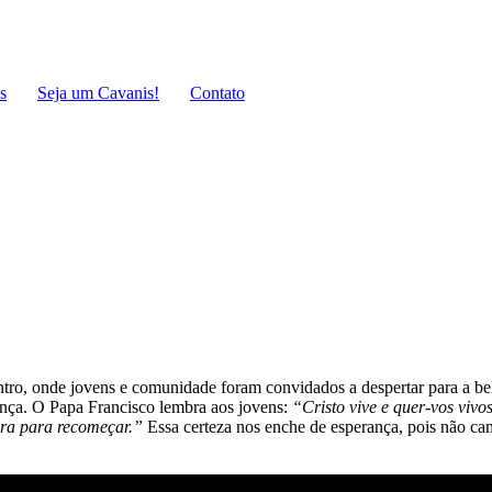
s
Seja um Cavanis!
Contato
ntro, onde jovens e comunidade foram convidados a despertar para a b
nça. O Papa Francisco lembra aos jovens:
“Cristo vive e quer-vos vivo
pera para recomeçar.”
Essa certeza nos enche de esperança, pois não ca