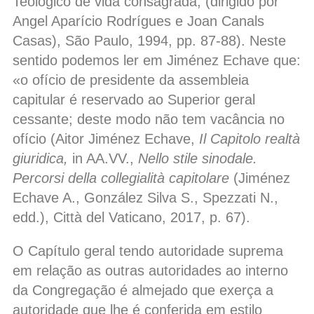
Teológico de vida consagrada, (dirigido por
Angel Aparício Rodrígues e Joan Canals
Casas), São Paulo, 1994, pp. 87-88). Neste
sentido podemos ler em Jiménez Echave que:
«o ofício de presidente da assembleia
capitular é reservado ao Superior geral
cessante; deste modo não tem vacância no
ofício (Aitor Jiménez Echave,
Il Capitolo realtà
giuridica,
in AA.VV.,
Nello stile sinodale.
Percorsi della collegialità capitolare
(Jiménez
Echave A., González Silva S., Spezzati N.,
edd.), Città del Vaticano, 2017, p. 67).
O Capítulo geral tendo autoridade suprema
em relação as outras autoridades ao interno
da Congregação é almejado que exerça a
autoridade que lhe é conferida em estilo