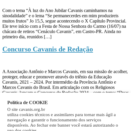
Com o tema “À luz do Ano Jubilar Cavanis caminhamos na
sinodalidade” e o lema “Se permanecerdes em mim produzireis
muitos frutos” Jo 15,5, segue acontecendo o X Capítulo Provincial.
Ele teve início com a Festa de Nossa Senhora do Carmo (16/07) na
chácara de retiros “Cenáculo Cavanis”, em Castro-PR. Ainda no
primeiro dia, reunidos […]
Concurso Cavanis de Redação
A Associação Antônio e Marcos Cavanis, em sua missão de acolher,
proteger, educar e promover através do triênio da Educação
Cavanis, 2021 – 2024. Por intermédio da Província Antônio e
Marcos Cavanis do Brasil. Em articulação com os Religiosos
Cavanis, lançam o Concurso de Redação 2024 – com o tema: “Duas
cabeças e um só coração”, a partir do Carisma e Pedagogia Cavanis.
Política de COOKIE
Para participar Entre em contato com o seu diretor /coordenador.
O site cavanis.org.br
utiliza cookies técnicos e assimilares para tornar mais ágil a
Boa Sorte!!!
navegação e garantir o funcionamento dos serviços
disponíveis. Ao fechar este banner você estará autorizando o
Ofício de Comunicação – ARQUIVOS
uso dos cookies.