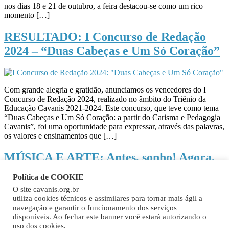
nos dias 18 e 21 de outubro, a feira destacou-se como um rico
momento […]
RESULTADO: I Concurso de Redação
2024 – “Duas Cabeças e Um Só Coração”
Com grande alegria e gratidão, anunciamos os vencedores do I
Concurso de Redação 2024, realizado no âmbito do Triênio da
Educação Cavanis 2021-2024. Este concurso, que teve como tema
“Duas Cabeças e Um Só Coração: a partir do Carisma e Pedagogia
Cavanis”, foi uma oportunidade para expressar, através das palavras,
os valores e ensinamentos que […]
MÚSICA E ARTE: Antes, sonho! Agora,
realidade!
Política de COOKIE
O site cavanis.org.br
utiliza cookies técnicos e assimilares para tornar mais ágil a
navegação e garantir o funcionamento dos serviços
Com 53 anos de tradição educativa Cavanis em Castro, no Paraná, a
disponíveis. Ao fechar este banner você estará autorizando o
Escola Ninho Sorriso segue colecionando conquistas! Neste ano,
uso dos cookies.
vem com uma novidade: a “Banda Ninho Sorriso”, um grupo de